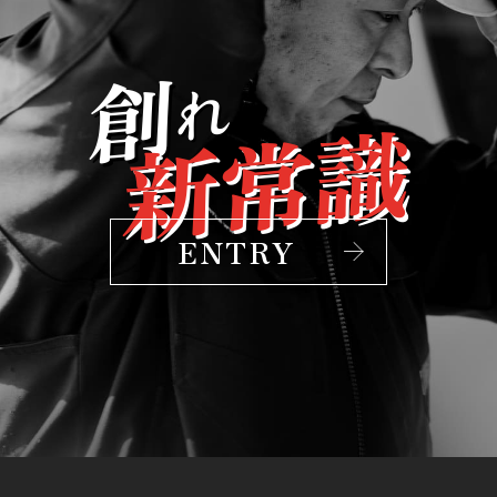
創
れ
新常識
ENTRY